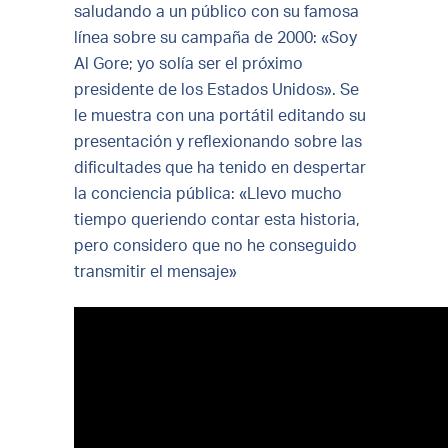
saludando a un público con su famosa
línea sobre su campaña de 2000: «Soy
Al Gore; yo solía ser el próximo
presidente de los Estados Unidos».​ Se
le muestra con una portátil editando su
presentación y reflexionando sobre las
dificultades que ha tenido en despertar
la conciencia pública: «Llevo mucho
tiempo queriendo contar esta historia,
pero considero que no he conseguido
transmitir el mensaje»