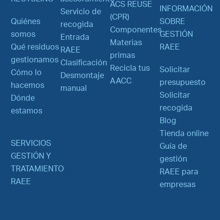
ACS REUSE
INFORMACIÓN
Servicio de
(CPR)
Quiénes
SOBRE
recogida
Componentes
somos
GESTIÓN
Entrada
Materias
Qué residuos
RAEE
RAEE
primas
gestionamos
Clasificación
Recicla tus
Solicitar
Cómo lo
Desmontaje
AACC
presupuesto
hacemos
manual
Solicitar
Dónde
recogida
estamos
Blog
Tienda online
SERVICIOS
Guía de
GESTIÓN Y
gestión
TRATAMIENTO
RAEE para
RAEE
empresas