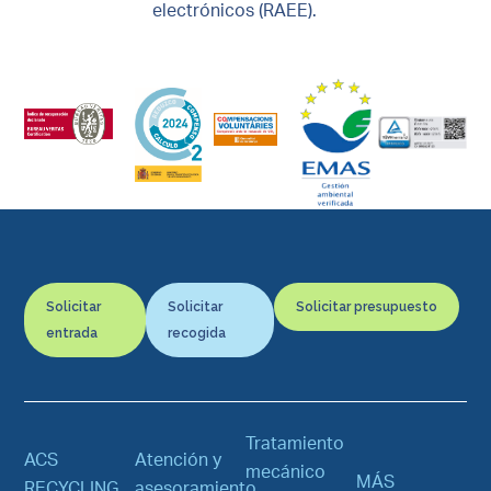
electrónicos (RAEE).
Solicitar
Solicitar
Solicitar presupuesto
entrada
recogida
Tratamiento
ACS
Atención y
mecánico
MÁS
RECYCLING
asesoramiento