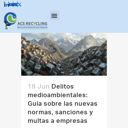
Qué residuos gestionamos
Cómo lo hacemos
Responsabilidad Social Corporativa
Solicitar Presupuesto y Contacto
Solicitar recogida
19 Jun
Delitos
medioambientales:
Guía sobre las nuevas
normas, sanciones y
multas a empresas