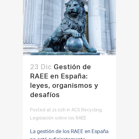
23 Dic
Gestión de
RAEE en España:
leyes, organismos y
desafíos
Posted at 21:02h
in
ACS Recycling
,
Legislación sobre los RAEE
La gestión de los RAEE en España