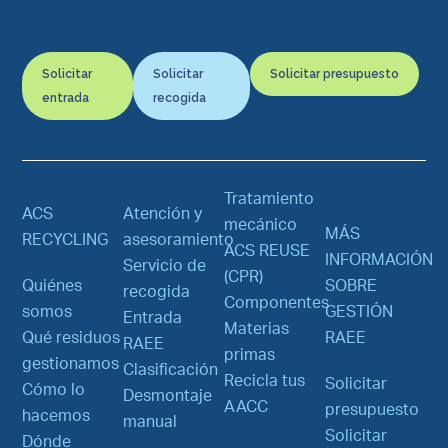
Solicitar
Solicitar
Solicitar presupuesto
entrada
recogida
Tratamiento
ACS
Atención y
mecánico
MÁS
RECYCLING
asesoramiento
ACS REUSE
INFORMACIÓN
Servicio de
(CPR)
Quiénes
SOBRE
recogida
Componentes
somos
GESTIÓN
Entrada
Materias
Qué residuos
RAEE
RAEE
primas
gestionamos
Clasificación
Recicla tus
Solicitar
Cómo lo
Desmontaje
AACC
presupuesto
hacemos
manual
Solicitar
Dónde