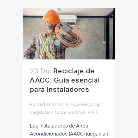
23 Dic
Reciclaje de
AACC: Guía esencial
para instaladores
Posted at 21:01h
in
ACS Recycling
,
Legislación sobre los RAEE
,
RAEE
Los instaladores de Aires
Acondicionados (AACC) juegan un