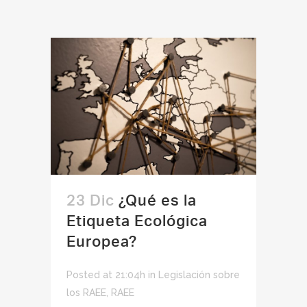
23 Dic
¿Qué es la
Etiqueta Ecológica
Europea?
Posted at 21:04h
in
Legislación sobre
los RAEE
,
RAEE