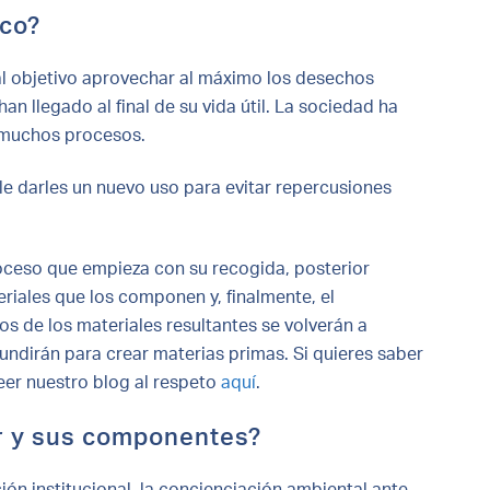
ico?
pal objetivo aprovechar al máximo los desechos
n llegado al final de su vida útil. La sociedad ha
n muchos procesos.
le darles un nuevo uso para evitar repercusiones
oceso que empieza con su recogida, posterior
eriales que los componen y, finalmente, el
s de los materiales resultantes se volverán a
 fundirán para crear materias primas. Si quieres saber
eer nuestro blog al respeto
aquí
.
r y sus componentes?
ión institucional, la concienciación ambiental ante