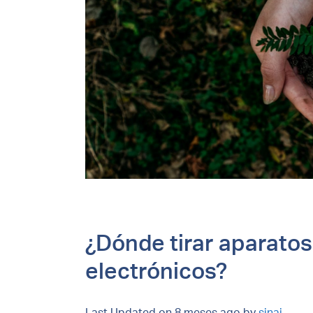
¿Dónde tirar aparatos
electrónicos?
Last Updated on 8 meses ago by
sinai