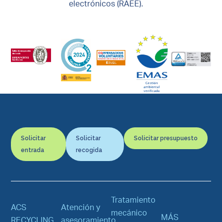
electrónicos (RAEE).
Solicitar
Solicitar
Solicitar presupuesto
entrada
recogida
Tratamiento
ACS
Atención y
mecánico
MÁS
RECYCLING
asesoramiento