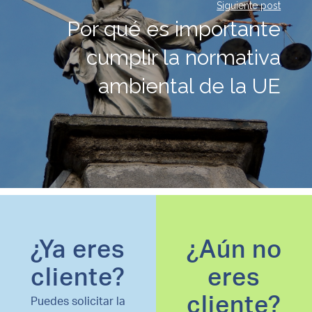
Siguiente post
Por qué es importante
cumplir la normativa
ambiental de la UE
¿Ya eres
¿Aún no
cliente?
eres
cliente?
Puedes solicitar la