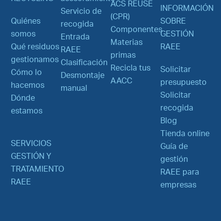
ACS REUSE
INFORMACIÓN
Servicio de
(CPR)
Quiénes
SOBRE
recogida
Componentes
somos
GESTIÓN
Entrada
Materias
Qué residuos
RAEE
RAEE
primas
gestionamos
Clasificación
Recicla tus
Solicitar
Cómo lo
Desmontaje
AACC
presupuesto
hacemos
manual
Solicitar
Dónde
recogida
estamos
Blog
Tienda online
SERVICIOS
Guía de
GESTIÓN Y
gestión
TRATAMIENTO
RAEE para
RAEE
empresas