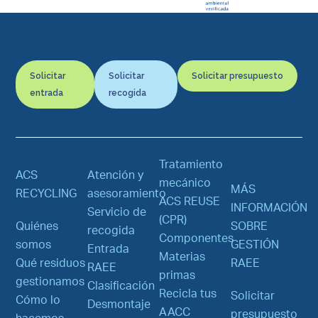
Solicitar
Solicitar
Solicitar presupuesto
entrada
recogida
Tratamiento
ACS
Atención y
mecánico
MÁS
RECYCLING
asesoramiento
ACS REUSE
INFORMACIÓN
Servicio de
(CPR)
Quiénes
SOBRE
recogida
Componentes
somos
GESTIÓN
Entrada
Materias
Qué residuos
RAEE
RAEE
primas
gestionamos
Clasificación
Recicla tus
Solicitar
Cómo lo
Desmontaje
AACC
presupuesto