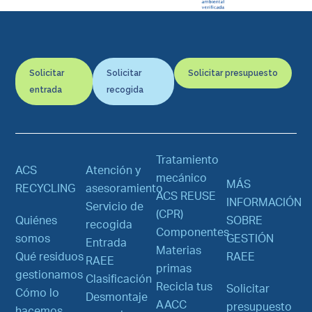
Solicitar
Solicitar
Solicitar presupuesto
entrada
recogida
Tratamiento
ACS
Atención y
mecánico
MÁS
RECYCLING
asesoramiento
ACS REUSE
INFORMACIÓN
Servicio de
(CPR)
Quiénes
SOBRE
recogida
Componentes
somos
GESTIÓN
Entrada
Materias
Qué residuos
RAEE
RAEE
primas
gestionamos
Clasificación
Recicla tus
Solicitar
Cómo lo
Desmontaje
AACC
presupuesto
hacemos