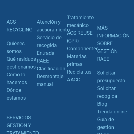
Tratamiento
ACS
Atención y
mecánico
MÁS
RECYCLING
asesoramiento
ACS REUSE
INFORMACIÓN
Servicio de
(CPR)
Quiénes
SOBRE
recogida
Componentes
somos
GESTIÓN
Entrada
Materias
Qué residuos
RAEE
RAEE
primas
gestionamos
Clasificación
Recicla tus
Solicitar
Cómo lo
Desmontaje
AACC
presupuesto
hacemos
manual
Solicitar
Dónde
recogida
estamos
Blog
Tienda online
SERVICIOS
Guía de
GESTIÓN Y
gestión
TRATAMIENTO