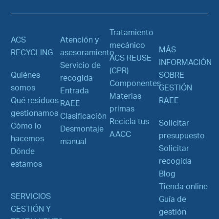
Tratamiento
ACS
Atención y
mecánico
MÁS
RECYCLING
asesoramiento
ACS REUSE
INFORMACIÓN
Servicio de
(CPR)
Quiénes
SOBRE
recogida
Componentes
somos
GESTIÓN
Entrada
Materias
Qué residuos
RAEE
RAEE
primas
gestionamos
Clasificación
Recicla tus
Solicitar
Cómo lo
Desmontaje
AACC
presupuesto
hacemos
manual
Solicitar
Dónde
recogida
estamos
Blog
Tienda online
SERVICIOS
Guía de
GESTIÓN Y
gestión