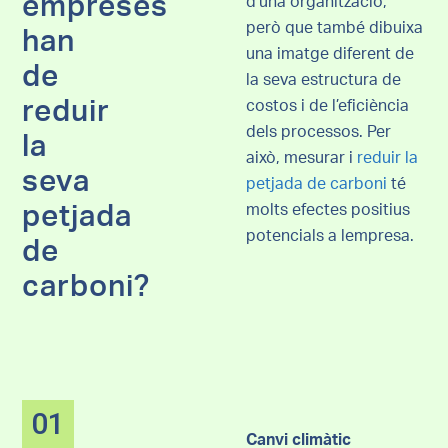
empreses
d’una organització,
però que també dibuixa
han
una imatge diferent de
de
la seva estructura de
reduir
costos i de l’eficiència
dels processos. Per
la
això, mesurar i
reduir la
seva
petjada de carboni
té
petjada
molts efectes positius
potencials a lempresa.
de
carboni?
01
Canvi climàtic