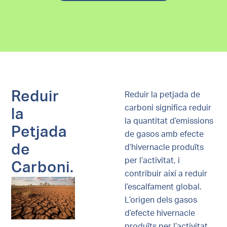
Reduir
Reduir la petjada de
carboni significa reduir
la
la quantitat d’emissions
Petjada
de gasos amb efecte
de
d’hivernacle produïts
per l’activitat, i
Carboni.
contribuir així a reduir
l’escalfament global.
L’origen dels gasos
d’efecte hivernacle
produïts per l’activitat