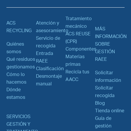
Tratamiento
ACS
Atención y
mecánico
MÁS
RECYCLING
asesoramiento
ACS REUSE
INFORMACIÓN
Servicio de
(CPR)
Quiénes
SOBRE
recogida
Componentes
somos
GESTIÓN
Entrada
Materias
Qué residuos
RAEE
RAEE
primas
gestionamos
Clasificación
Recicla tus
Solicitar
Cómo lo
Desmontaje
AACC
información
hacemos
manual
Solicitar
Dónde
recogida
estamos
Blog
Tienda online
SERVICIOS
Guía de
GESTIÓN Y
gestión