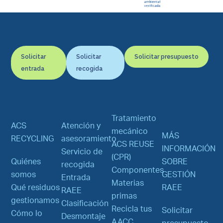
Solicitar
Solicitar
Solicitar presupuesto
entrada
recogida
Tratamiento
ACS
Atención y
mecánico
MÁS
RECYCLING
asesoramiento
ACS REUSE
INFORMACIÓN
Servicio de
(CPR)
Quiénes
SOBRE
recogida
Componentes
somos
GESTIÓN
Entrada
Materias
Qué residuos
RAEE
RAEE
primas
gestionamos
Clasificación
Recicla tus
Solicitar
Cómo lo
Desmontaje
AACC