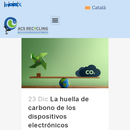
Català
Qué residuos gestionamos
Cómo lo hacemos
Responsabilidad Social Corporativa
Solicitar Presupuesto y Contacto
Solicitar recogida
23 Dic
La huella de
carbono de los
dispositivos
electrónicos