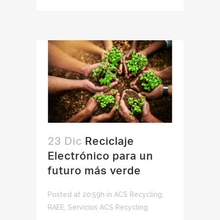
23 Dic
Reciclaje
Electrónico para un
futuro más verde
Posted at 20:59h
in
ACS Recycling
,
RAEE
,
Servicios ACS Recycling