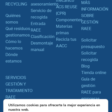
mecánico
MÁS
RECYCLING
asesoramiento
ACS REUSE
INFORMACIÓN
Servicio de
(CPR)
Quiénes
SOBRE
recogida
Componentes
somos
GESTIÓN
Entrada
Materias
Qué residuos
RAEE
RAEE
primas
gestionamos
Clasificación
Recicla tus
Solicitar
Cómo lo
Desmontaje
AACC
presupuesto
hacemos
manual
Solicitar
Dónde
recogida
estamos
Blog
Tienda online
SERVICIOS
Guía de
GESTIÓN Y
gestión
TRATAMIENTO
RAEE para
RAEE
empresas
Utilizamos cookies para ofrecerte la mejor experiencia en
nuestra web.