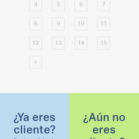
4
5
6
7
8
9
10
11
12
13
14
15
¿Ya eres
¿Aún no
cliente?
eres