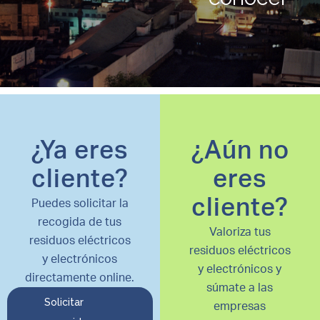
¿Ya eres
¿Aún no
cliente?
eres
cliente?
Puedes solicitar la
recogida de tus
Valoriza tus
residuos eléctricos
residuos eléctricos
y electrónicos
y electrónicos y
directamente online.
súmate a las
Solicitar
empresas