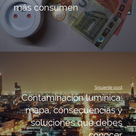
más consumen
Siguiente post
Contaminación lumínica:
mapa, consecuencias y
soluciones que debes
conocer