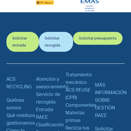
Solicitar
Solicitar
Solicitar presupuesto
entrada
recogida
Tratamiento
ACS
Atención y
mecánico
MÁS
RECYCLING
asesoramiento
ACS REUSE
INFORMACIÓN
Servicio de
(CPR)
Quiénes
SOBRE
recogida
Componentes
somos
GESTIÓN
Entrada
Materias
Qué residuos
RAEE
RAEE
primas
gestionamos
Clasificación
Recicla tus
Solicitar
Cómo lo