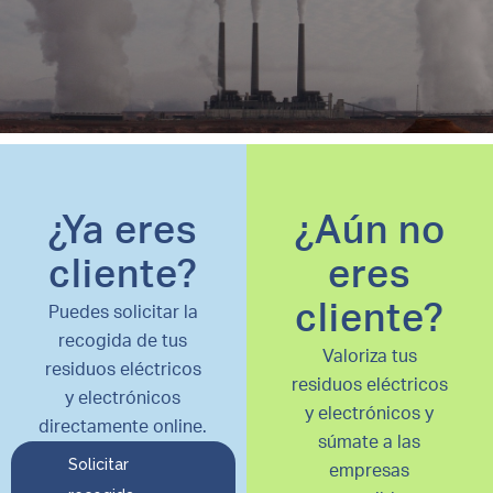
¿Ya eres
¿Aún no
cliente?
eres
cliente?
Puedes solicitar la
recogida de tus
Valoriza tus
residuos eléctricos
residuos eléctricos
y electrónicos
y electrónicos y
directamente online.
súmate a las
Solicitar
empresas