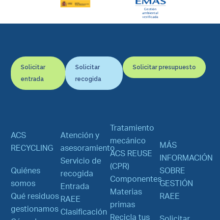
Solicitar
Solicitar
Solicitar presupuesto
entrada
recogida
Tratamiento
ACS
Atención y
mecánico
MÁS
RECYCLING
asesoramiento
ACS REUSE
INFORMACIÓN
Servicio de
(CPR)
Quiénes
SOBRE
recogida
Componentes
somos
GESTIÓN
Entrada
Materias
Qué residuos
RAEE
RAEE
primas
gestionamos
Clasificación
Recicla tus
Solicitar